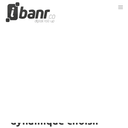
Accueil
Articles
Quel support d’affichage dynamiq
jeu., mai 11, 2023
Quel support
d’affichage
dynamique choisir